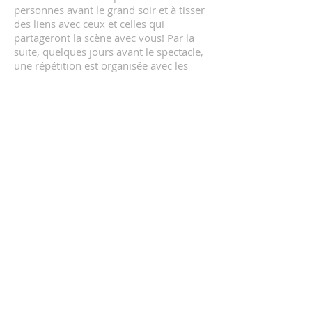
personnes avant le grand soir et à tisser
des liens avec ceux et celles qui
partageront la scène avec vous! Par la
suite, quelques jours avant le spectacle,
une répétition est organisée avec les
formidables musiciens!
HORAIRES
Dimanche au jeudi 13 h à 21 h
Montréal - Centre-ville
1236, rue Atateken, studio 210