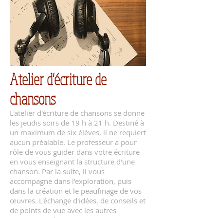
Atelier d'écriture de
chansons
L'atelier d'écriture de chansons se donne
les jeudis soirs de 19 h à 21 h. Destiné à
un maximum de six élèves, il ne requiert
aucun préalable. Le professeur a pour
rôle de vous guider dans votre écriture
en vous enseignant la structure d'une
chanson. Par la suite, il vous
accompagne dans l'exploration, puis
dans la création et le peaufinage de vos
œuvres. L'échange d'idées, de conseils et
de points de vue avec les autres