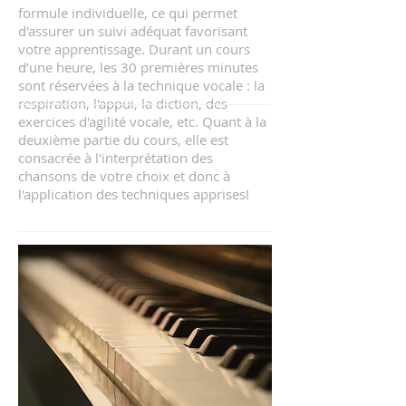
formule individuelle, ce qui permet
d'assurer un suivi adéquat favorisant
votre apprentissage. Durant un cours
d’une heure, les 30 premières minutes
sont réservées à la technique vocale : la
respiration, l'appui, la diction, des
exercices d'agilité vocale, etc. Quant à la
deuxième partie du cours, elle est
consacrée à l'interprétation des
chansons de votre choix et donc à
l'application des techniques apprises!