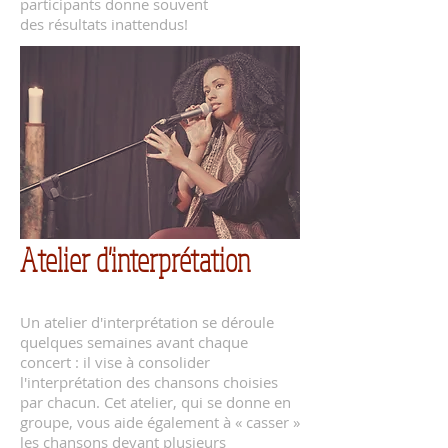
participants donne souvent
des résultats inattendus!
Atelier d'interprétation
Un atelier d'interprétation se déroule
quelques semaines avant chaque
concert : il vise à consolider
l'interprétation des chansons choisies
par chacun. Cet atelier, qui se donne en
groupe, vous aide également à « casser »
les chansons devant plusieurs